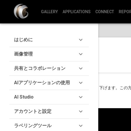
GALLERY
APPLICATIONS
CONNECT
REPO
はじめに
ZOI Proの使用方法
画像管理
共有とコラボレーション
AIアプリケーションの使用
ZOI Proを使用して、阻止帯分析をより深く掘り下げます。
います。
AI Studio
アカウントと設定
ラベリングツール