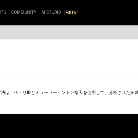
RTS
COMMUNITY
AI STUDIO
NEW
この方法は、ペトリ皿とミューラーヒントン寒天を使用して、分析された